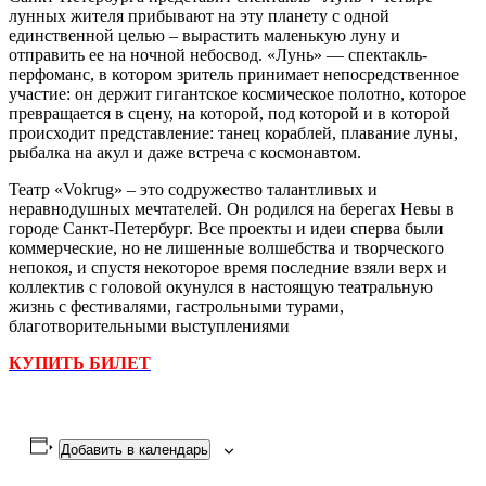
лунных жителя прибывают на эту планету с одной
единственной целью – вырастить маленькую луну и
отправить ее на ночной небосвод. «Лунь» — спектакль-
перфоманс, в котором зритель принимает непосредственное
участие: он держит гигантское космическое полотно, которое
превращается в сцену, на которой, под которой и в которой
происходит представление: танец кораблей, плавание луны,
рыбалка на акул и даже встреча с космонавтом.
Театр «Vokrug» – это содружество талантливых и
неравнодушных мечтателей. Он родился на берегах Невы в
городе Санкт-Петербург. Все проекты и идеи сперва были
коммерческие, но не лишенные волшебства и творческого
непокоя, и спустя некоторое время последние взяли верх и
коллектив с головой окунулся в настоящую театральную
жизнь с фестивалями, гастрольными турами,
благотворительными выступлениями
КУПИТЬ БИЛЕТ
Добавить в календарь