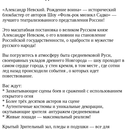
«Александр Невский. Рождение воина» — исторический
блокбастер от авторов Шоу «Фолк-рок мюзикл Садко» —
лучшего театрализованного представления России!
Это масштабная постановка о великом Русском князе
Александре Невском, о его влиянии на становление
Российской государственности, о храбрости и мужестве
русского народа!
Вы погрузитесь в атмосферу быта средневековой Руси,
своенравных укладов древнего Новгорода — шоу проходит в
самом сердце города, у стен кремля, в том месте , где сотни
лед назад происходили события , о которых идет
повествование.
Вас ждут:
* Захватывающие сцены боев и сражений с использованием
открытого огня
* Более трёх десятков актеров на сцене
* Аутентичные костюмы и уникальные декорации,
окутывающие зрителя антуражем средневековья
* Живые лошади — максимальный реализм!
Крытый Зрительный зал, пледы и подушки — все для